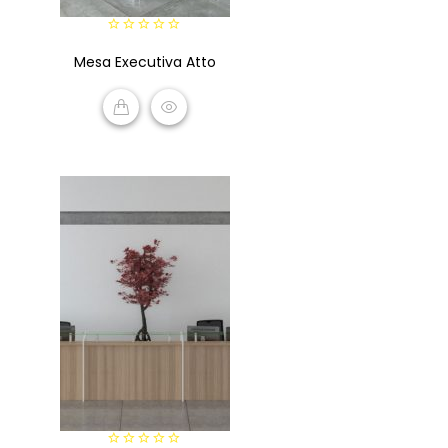
0
Mesa Executiva Atto
out
of
5
VIEW PRODUCTS