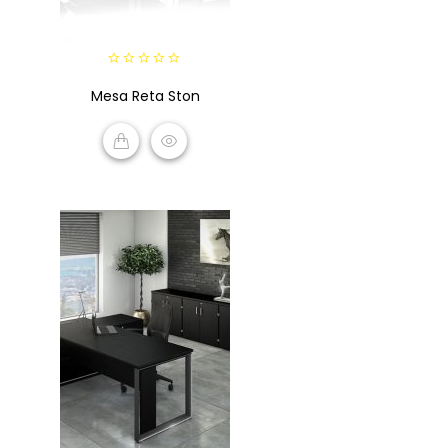
0
Mesa Reta Ston
out
of
5
READ MORE