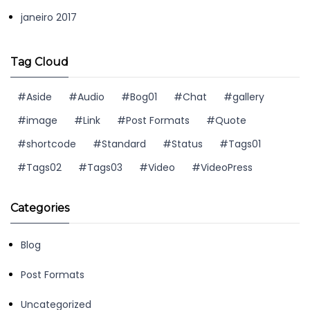
janeiro 2017
Tag Cloud
Aside
Audio
Bog01
Chat
gallery
image
Link
Post Formats
Quote
shortcode
Standard
Status
Tags01
Tags02
Tags03
Video
VideoPress
Categories
Blog
Post Formats
Uncategorized