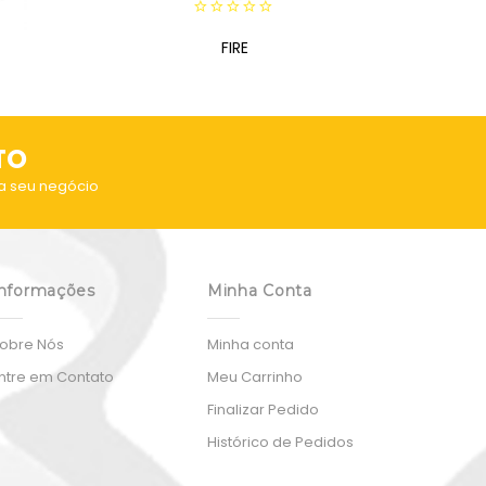
0
out
FIRE
of
5
TO
a seu negócio
nformações
Minha Conta
obre Nós
Minha conta
ntre em Contato
Meu Carrinho
Finalizar Pedido
Histórico de Pedidos