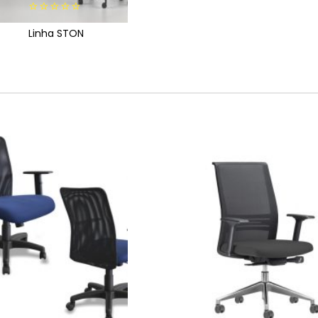
0
Linha STON
out
of
5