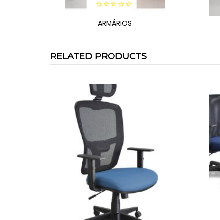
0
out
ARMÁRIOS
of
5
RELATED PRODUCTS