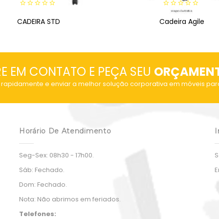
0
0
CADEIRA STD
out
Cadeira Agile
out
of
of
5
5
RE EM CONTATO E PEÇA SEU
ORÇAMEN
rapidamente e enviar a melhor solução corporativa em móveis par
Horário De Atendimento
I
Seg-Sex:
08h30 - 17h00.
S
Sáb:
Fechado.
E
Dom:
Fechado.
Nota:
Não abrimos em feriados.
Telefones: