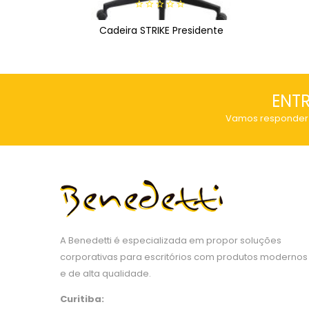
0
Cadeira STRIKE Presidente
out
of
5
ENT
Vamos responder 
A Benedetti é especializada em propor soluções
corporativas para escritórios com produtos modernos
e de alta qualidade.
Curitiba: