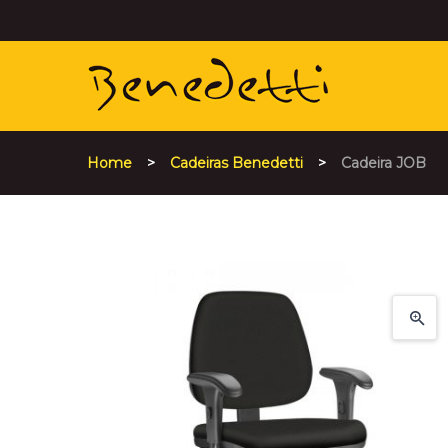
Home
>
Cadeiras Benedetti
>
Cadeira JOB