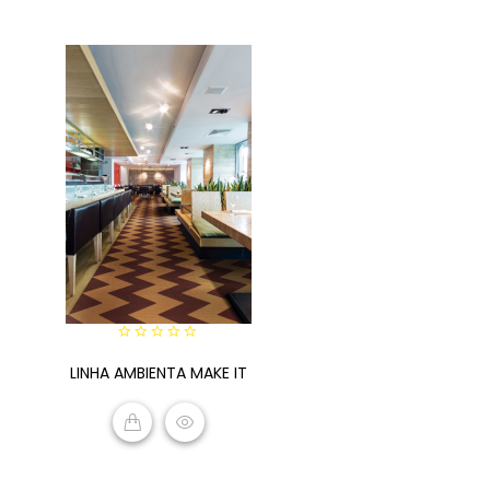
VIEW PRODUCTS
0
LINHA AMBIENTA MAKE IT
out
of
5
READ MORE