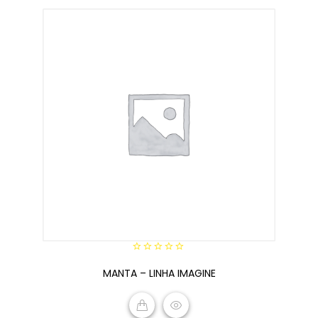
0
MANTA – LINHA IMAGINE
out
of
5