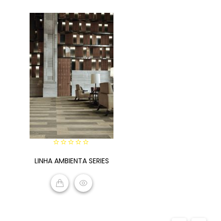
0
LINHA AMBIENTA SERIES
out
of
5
READ MORE