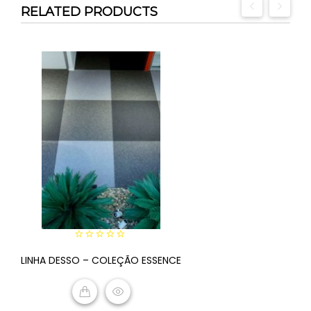
RELATED PRODUCTS
0
LINHA DESSO – COLEÇÃO ESSENCE
out
of
5