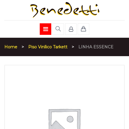
Home
>
Piso Vinílico Tarkett
>
LINHA ESSENCE