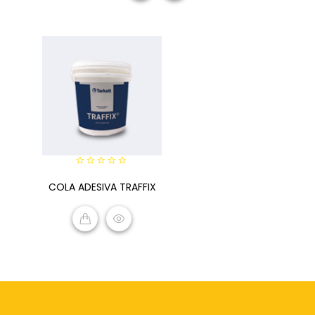
READ MORE
0
COLA ADESIVA TRAFFIX
out
of
5
READ MORE