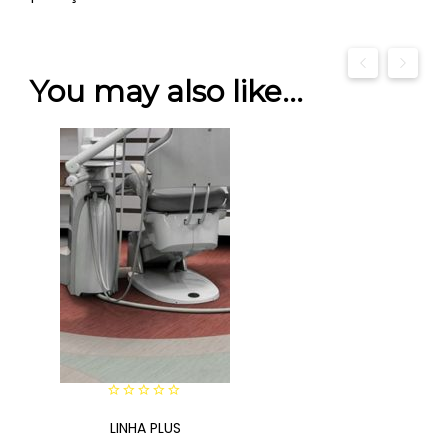
You may also like…
0
out
LINHA PLUS
of