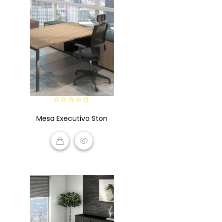
0
Mesa Executiva Ston
out
of
5
READ MORE