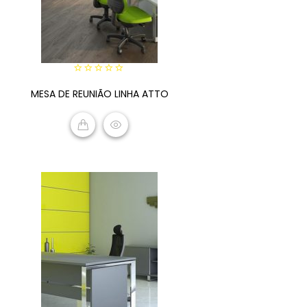
0
MESA DE REUNIÃO LINHA ATTO
out
of
5
READ MORE