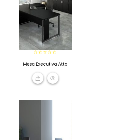
0
Mesa Executiva Atto
out
of
5
VIEW PRODUCTS