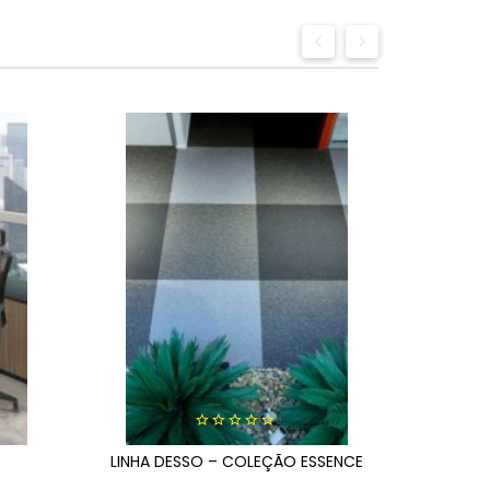
P
0
LINHA DESSO – COLEÇÃO ESSENCE
out
of
5