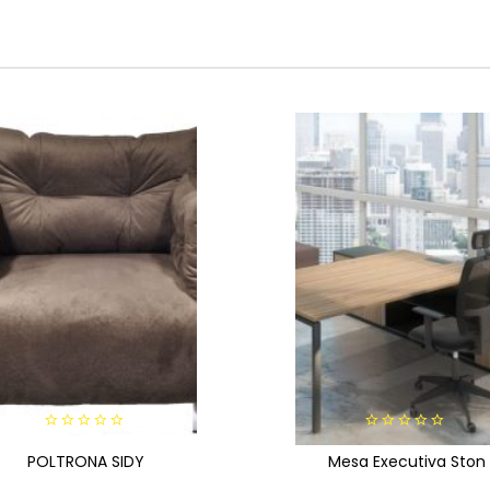
0
0
POLTRONA SIDY
out
Mesa Executiva Ston
out
of
of
5
5