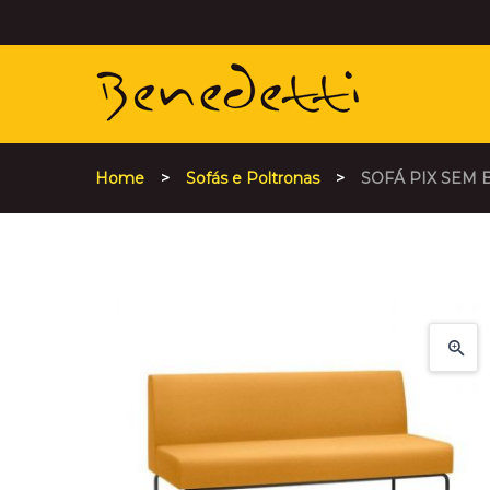
Home
>
Sofás e Poltronas
>
SOFÁ PIX SEM