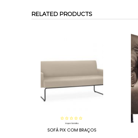
RELATED PRODUCTS
0
SOFÁ PIX COM BRAÇOS
out
of
5