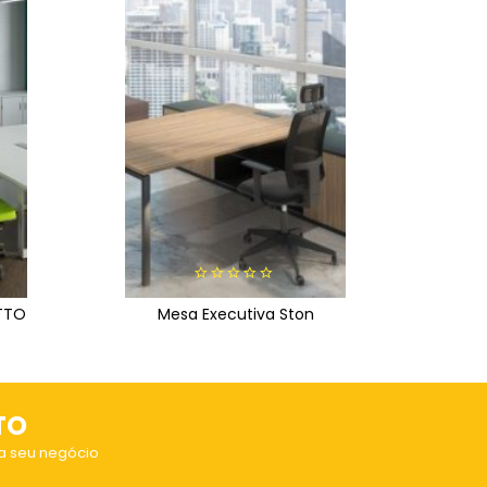
0
ATTO
Mesa Executiva Ston
out
of
5
TO
a seu negócio