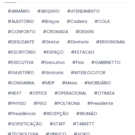
ARMÁRIO
ARQUIVO
ATENDIMENTO
AUDITÓRIO
Braços
Cadeira
COLA
CONFORTO
CROMADA
DESIGN
DESLIZANTE
Diretor
Diretoria
ERGONOMIA
ESCRITÓRIO
ESPAÇO
ESTACAO
EXECUTIVA
Executivo
Fixa
GABBINETTO
GAVETEIRO
Giratoria
INTERLOCUTOR
LONGARINA
MDP
Mesa
MOBILIÁRIO
NEXT
OFFICE
OPERACIONAL
OTIMIZA
PHYSIO
PISO
POLTRONA
Presidente
Presidência
RECEPÇÃO
REUNIÃO
SOFISTICAÇÃO
STAFF
TARKETT
TECNOLOGIA
VINILICO
VOKO