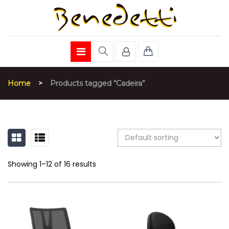
Home
>
Products tagged “Cadeira”
GRID
LIST
Showing 1–12 of 16 results