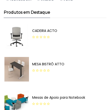
Produtos em Destaque
CADEIRA ACTO
0
out
of
5
MESA BISTRÔ ATTO
0
out
of
5
Mesas de Apoio para Notebook
0