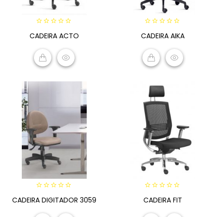
0
0
CADEIRA ACTO
CADEIRA AIKA
out
out
of
of
5
5
READ MORE
READ MORE
0
0
CADEIRA DIGITADOR 3059
CADEIRA FIT
out
out
of
of
5
5