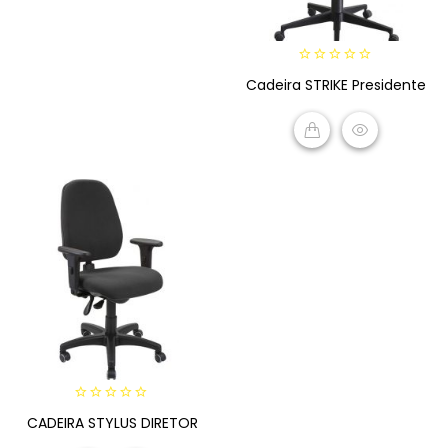
0
Cadeira STRIKE Presidente
out
of
5
READ MORE
0
CADEIRA STYLUS DIRETOR
out
of