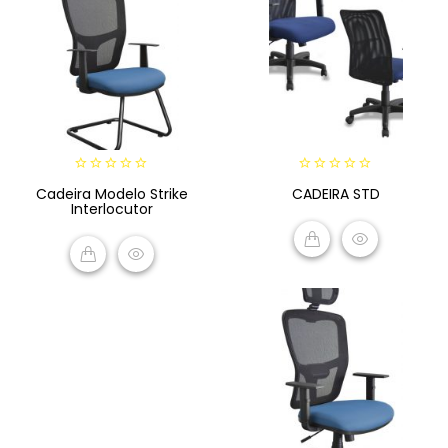
0
0
Cadeira Modelo Strike
CADEIRA STD
out
out
Interlocutor
of
of
5
5
READ MORE
READ MORE