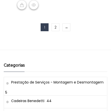
5
READ MORE
1
2
→
Categorias
Prestação de Serviços - Montagem e Desmontagem
5
Cadeiras Benedetti
44