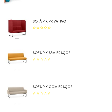
out
of
5
SOFÁ PIX PRIVATIVO
0
out
of
5
SOFÁ PIX SEM BRAÇOS
0
out
of
5
SOFÁ PIX COM BRAÇOS
0
out
of
5