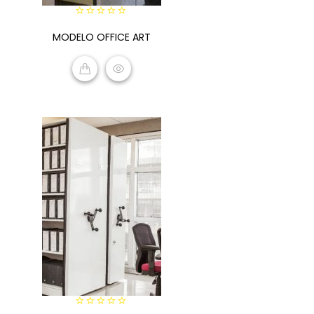
0
MODELO OFFICE ART
out
of
5
READ MORE