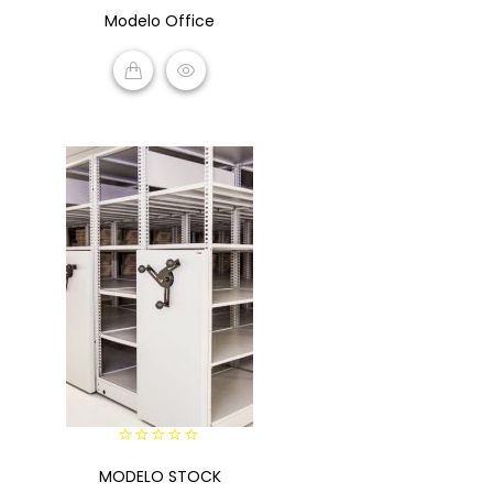
0
Modelo Office
out
of
5
READ MORE
0
MODELO STOCK
out
of