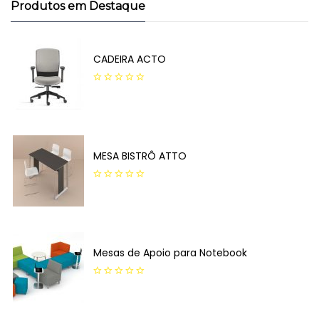
Produtos em Destaque
CADEIRA ACTO
0
out
of
5
MESA BISTRÔ ATTO
0
out
of
5
Mesas de Apoio para Notebook
0
out
of
5