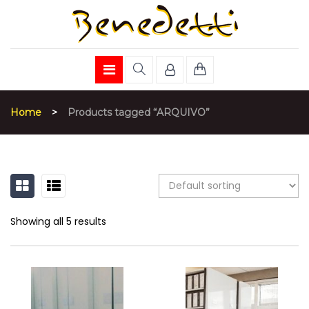
Home
>
Products tagged “ARQUIVO”
GRID
LIST
Showing all 5 results