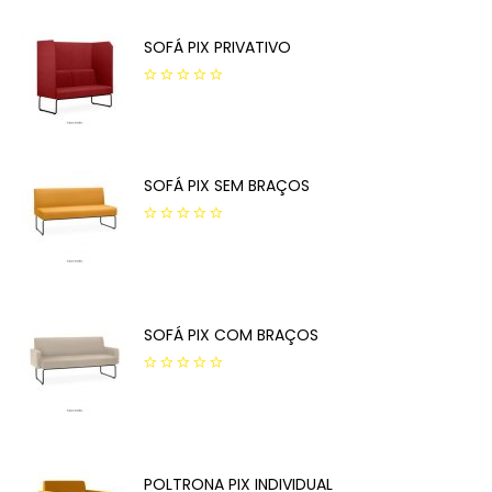
SOFÁ PIX PRIVATIVO
0
out
of
5
SOFÁ PIX SEM BRAÇOS
0
out
of
5
SOFÁ PIX COM BRAÇOS
0
out
of
5
POLTRONA PIX INDIVIDUAL