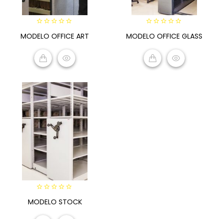
0
0
MODELO OFFICE ART
MODELO OFFICE GLASS
out
out
of
of
5
5
READ MORE
READ MORE
0
MODELO STOCK
out
of
5