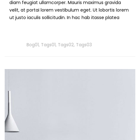
diam feugiat ullamcorper. Mauris maximus gravida
velit, at portai lorem vestibulum eget. Ut lobortis lorem
ut justo iaculis sollicitudin. In hac hab itasse platea
Read
More
Tags
Bog01
,
Tags01
,
Tags02
,
Tags03