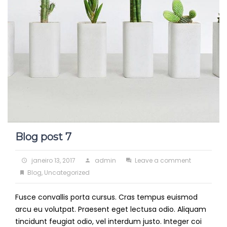
Blog post 7
Posted
Author
on
janeiro 13, 2017
admin
Leave a comment
on
Categories
Blog
Blog
,
Uncategorized
post
Fusce convallis porta cursus. Cras tempus euismod
7
arcu eu volutpat. Praesent eget lectusa odio. Aliquam
tincidunt feugiat odio, vel interdum justo. Integer coi