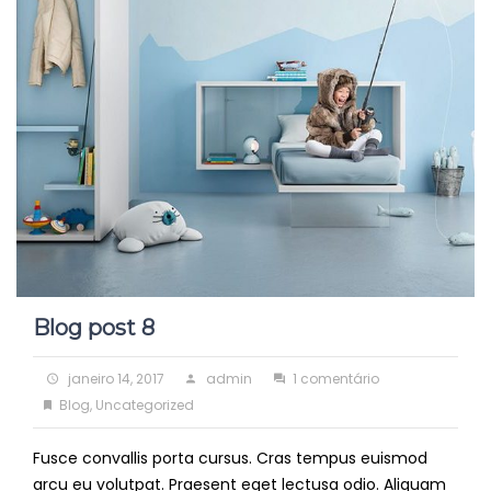
Blog post 8
Posted
Author
em
janeiro 14, 2017
admin
1 comentário
on
Categories
Blog
Blog
,
Uncategorized
post
Fusce convallis porta cursus. Cras tempus euismod
8
arcu eu volutpat. Praesent eget lectusa odio. Aliquam