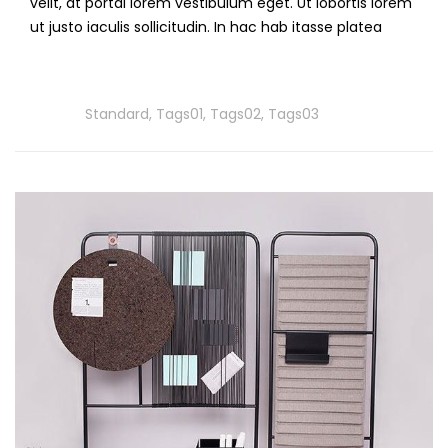
velit, at portai lorem vestibulum eget. Ut lobortis lorem
ut justo iaculis sollicitudin. In hac hab itasse platea
Read
More
Tags
Standard
,
Tags01
,
Tags02
,
Tags03