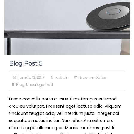
Blog Post 5
Posted
Author
em
janeiro 13, 2017
admin
2 comentários
on
Categories
Blog
Blog
,
Uncategorized
Post
Fusce convallis porta cursus. Cras tempus euismod
5
arcu eu volutpat. Praesent eget lectusa odio. Aliquam
tincidunt feugiat odio, vel interdum justo. Integer coi
sequat eu metus incitur. Nam pharetra est ornare
diam feugiat ullamcorper. Mauris maximus gravida