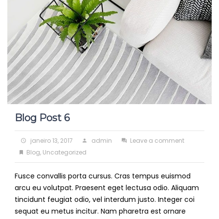
Blog Post 6
Posted
Author
on
janeiro 13, 2017
admin
Leave a comment
on
Categories
Blog
Blog
,
Uncategorized
Post
Fusce convallis porta cursus. Cras tempus euismod
6
arcu eu volutpat. Praesent eget lectusa odio. Aliquam
tincidunt feugiat odio, vel interdum justo. Integer coi
sequat eu metus incitur. Nam pharetra est ornare