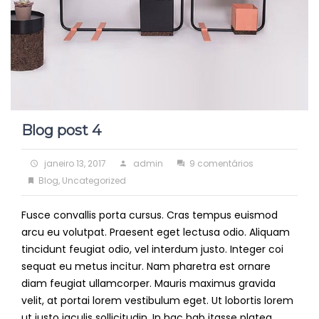
Blog post 4
Posted
Author
em
janeiro 13, 2017
admin
9 comentários
on
Categories
Blog
Blog
,
Uncategorized
post
Fusce convallis porta cursus. Cras tempus euismod
4
arcu eu volutpat. Praesent eget lectusa odio. Aliquam
tincidunt feugiat odio, vel interdum justo. Integer coi
sequat eu metus incitur. Nam pharetra est ornare
diam feugiat ullamcorper. Mauris maximus gravida
velit, at portai lorem vestibulum eget. Ut lobortis lorem
ut justo iaculis sollicitudin. In hac hab itasse platea