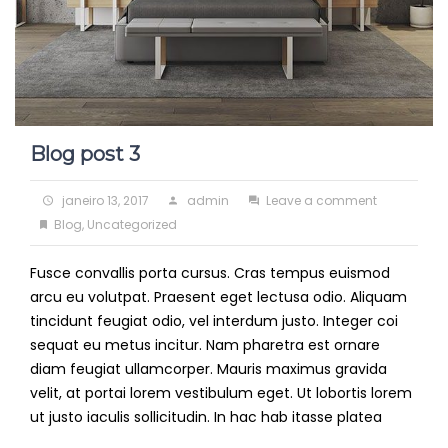
Blog post 3
Posted
Author
on
janeiro 13, 2017
admin
Leave a comment
on
Categories
Blog
Blog
,
Uncategorized
post
Fusce convallis porta cursus. Cras tempus euismod
3
arcu eu volutpat. Praesent eget lectusa odio. Aliquam
tincidunt feugiat odio, vel interdum justo. Integer coi
sequat eu metus incitur. Nam pharetra est ornare
diam feugiat ullamcorper. Mauris maximus gravida
velit, at portai lorem vestibulum eget. Ut lobortis lorem
ut justo iaculis sollicitudin. In hac hab itasse platea
Read