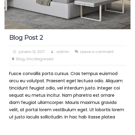
Blog Post 2
Posted
Author
on
janeiro 13, 2017
admin
Leave a comment
on
Categories
Blog
Blog
,
Uncategorized
Post
Fusce convallis porta cursus. Cras tempus euismod
2
arcu eu volutpat. Praesent eget lectusa odio. Aliquam
tincidunt feugiat odio, vel interdum justo. Integer coi
sequat eu metus incitur. Nam pharetra est ornare
diam feugiat ullamcorper. Mauris maximus gravida
velit, at portai lorem vestibulum eget. Ut lobortis lorem
ut justo iaculis sollicitudin. In hac hab itasse platea
Read
More