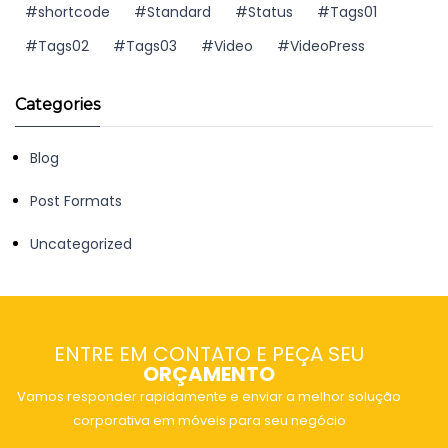
shortcode
Standard
Status
Tags01
Tags02
Tags03
Video
VideoPress
Categories
Blog
Post Formats
Uncategorized
ENTRE EM CONTATO E PEÇA SEU
ORÇAMENTO
Vamos responder rapidamente e enviar a melhor solução
corporativa em móveis para seu negócio