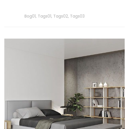
More
Tags
Bog01
,
Tags01
,
Tags02
,
Tags03