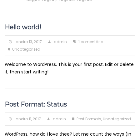
Hello world!
Posted
Author
em
janeiro 13, 2017
admin
1 comentário
on
Categories
Hello
Uncategorized
world!
Welcome to WordPress. This is your first post. Edit or delete
it, then start writing!
Post Format: Status
Posted
Author
Categories
janeiro 11, 2017
admin
Post Formats
,
Uncategorized
on
WordPress, how do I love thee? Let me count the ways (in