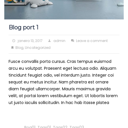
Blog port 1
Posted
Author
on
janeiro 13, 2017
admin
Leave a comment
on
Categories
Blog
Blog
,
Uncategorized
port
Fusce convallis porta cursus. Cras tempus euismod
1
arcu eu volutpat. Praesent eget lectusa odio. Aliquam
tincidunt feugiat odio, vel interdum justo. Integer coi
sequat eu metus incitur. Nam pharetra est ornare
diam feugiat ullamcorper. Mauris maximus gravida
velit, at portai lorem vestibulum eget. Ut lobortis lorem
ut justo iaculis sollicitudin. In hac hab itasse platea
Read
More
Tags
Bog01
,
Tags01
,
Tags02
,
Tags03