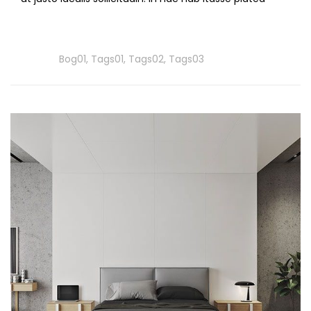
Read
More
Tags
Bog01
,
Tags01
,
Tags02
,
Tags03