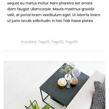
sequat eu metus incitur. Nam pharetra est ornare
diam feugiat ullamcorper. Mauris maximus gravida
velit, at portai lorem vestibulum eget. Ut lobortis lorem
ut justo iaculis sollicitudin. In hac hab itasse platea
Read
More
Tags
Standard
,
Tags01
,
Tags02
,
Tags03