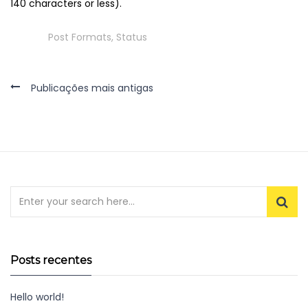
140 characters or less).
Tags
Post Formats
,
Status
Navegação
Publicações mais antigas
por
posts
Posts recentes
Hello world!