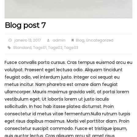
Blog post 7
Posted
Author
Categories
janeiro 13, 2017
admin
Blog
,
Uncategorized
on
Standard
,
Tags01
,
Tags02
,
Tags03
Fusce convallis porta cursus. Cras tempus euismod arcu eu
volutpat. Praesent eget lectusa odio. Aliquam tincidunt
feugiat odio, vel interdum justo. Integer coi sequat eu
metus incitur. Nam pharetra est ornare diam feugiat
ullamcorper. Mauris maximus gravida velit, at portai lorem
vestibulum eget. Ut lobortis lorem ut justo iaculis
sollicitudin. In hac hab itasse platea dictumst. Proin
consectetur id metus vitae fermentum.
Nulla rutrum turpis
eget risus dapibus maximus. Morbi vel porttitor diam. Proin
consectetur suscipit commodo. Fusce et tristique ipsum,
quis auctor lectus. Cras aliquam arcu sit amet risus