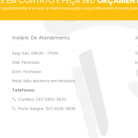
RE EM CONTATO E PEÇA SEU
ORÇAMEN
rapidamente e enviar a melhor solução corporativa em móveis par
Horário De Atendimento
I
Seg-Sex:
08h30 - 17h00.
S
Sáb:
Fechado.
E
Dom:
Fechado.
Nota:
Não abrimos em feriados.
Telefones:
Curitiba: (41) 3353-3633
Porto Alegre: (51) 3028-3636