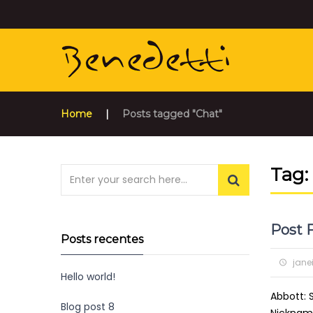
Home
|
Posts tagged "Chat"
Tag:
Post 
Posts recentes
Posted
janei
Hello world!
on
Abbott: 
Blog post 8