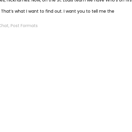
s, nicknames. Now, on the St. Louis team we have Who’s on first,
Read
 That’s what I want to find out. I want you to tell me the
More
Chat
,
Post Formats