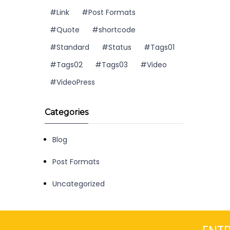
Link
Post Formats
Quote
shortcode
Standard
Status
Tags01
Tags02
Tags03
Video
VideoPress
Categories
Blog
Post Formats
Uncategorized