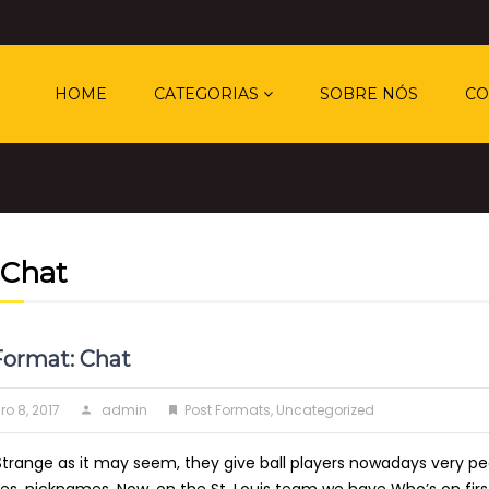
HOME
CATEGORIAS
SOBRE NÓS
CO
Chat
Format: Chat
Author
Categories
ro 8, 2017
admin
Post Formats
,
Uncategorized
Strange as it may seem, they give ball players nowadays very p