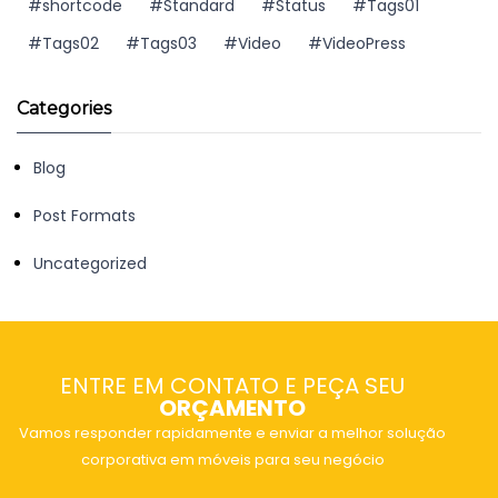
shortcode
Standard
Status
Tags01
Tags02
Tags03
Video
VideoPress
Categories
Blog
Post Formats
Uncategorized
ENTRE EM CONTATO E PEÇA SEU
ORÇAMENTO
Vamos responder rapidamente e enviar a melhor solução
corporativa em móveis para seu negócio