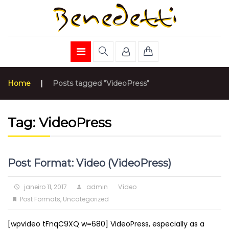
Home
|
Posts tagged "VideoPress"
Tag:
VideoPress
Post Format: Video (VideoPress)
Posted
Author
Format
janeiro 11, 2017
admin
Vídeo
on
Categories
Post Formats
,
Uncategorized
[wpvideo tFnqC9XQ w=680] VideoPress, especially as a