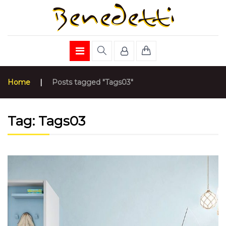
Home
|
Posts tagged "Tags03"
Tag:
Tags03