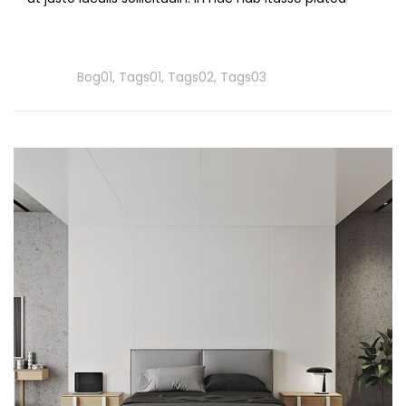
Read
More
Tags
Bog01
,
Tags01
,
Tags02
,
Tags03