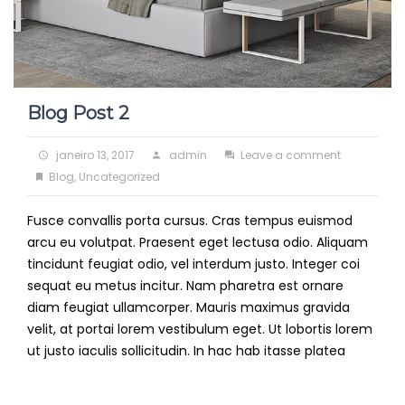
Blog Post 2
Posted
Author
on
janeiro 13, 2017
admin
Leave a comment
on
Categories
Blog
Blog
,
Uncategorized
Post
Fusce convallis porta cursus. Cras tempus euismod
2
arcu eu volutpat. Praesent eget lectusa odio. Aliquam
tincidunt feugiat odio, vel interdum justo. Integer coi
sequat eu metus incitur. Nam pharetra est ornare
diam feugiat ullamcorper. Mauris maximus gravida
velit, at portai lorem vestibulum eget. Ut lobortis lorem
ut justo iaculis sollicitudin. In hac hab itasse platea
Read
More