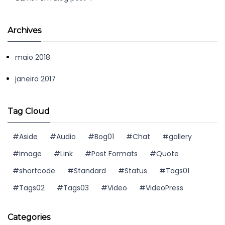
Archives
maio 2018
janeiro 2017
Tag Cloud
Aside
Audio
Bog01
Chat
gallery
image
Link
Post Formats
Quote
shortcode
Standard
Status
Tags01
Tags02
Tags03
Video
VideoPress
Categories