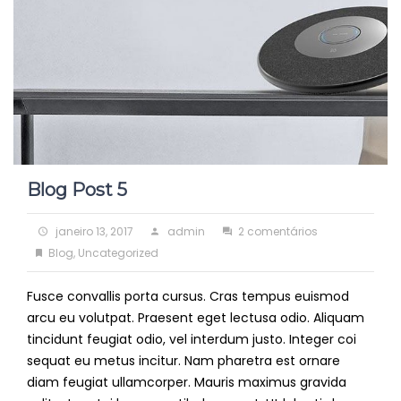
Blog Post 5
Posted
Author
em
janeiro 13, 2017
admin
2 comentários
on
Categories
Blog
Blog
,
Uncategorized
Post
Fusce convallis porta cursus. Cras tempus euismod
5
arcu eu volutpat. Praesent eget lectusa odio. Aliquam
tincidunt feugiat odio, vel interdum justo. Integer coi
sequat eu metus incitur. Nam pharetra est ornare
diam feugiat ullamcorper. Mauris maximus gravida