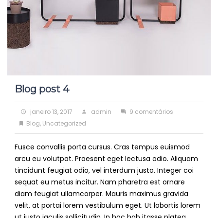
Blog post 4
Posted
Author
em
janeiro 13, 2017
admin
9 comentários
on
Categories
Blog
Blog
,
Uncategorized
post
Fusce convallis porta cursus. Cras tempus euismod
4
arcu eu volutpat. Praesent eget lectusa odio. Aliquam
tincidunt feugiat odio, vel interdum justo. Integer coi
sequat eu metus incitur. Nam pharetra est ornare
diam feugiat ullamcorper. Mauris maximus gravida
velit, at portai lorem vestibulum eget. Ut lobortis lorem
ut justo iaculis sollicitudin. In hac hab itasse platea