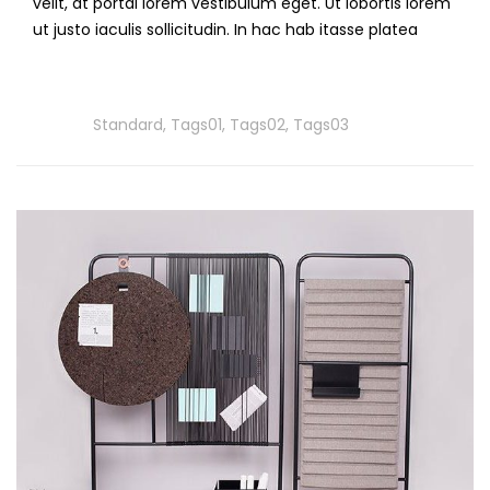
velit, at portai lorem vestibulum eget. Ut lobortis lorem
ut justo iaculis sollicitudin. In hac hab itasse platea
Read
More
Tags
Standard
,
Tags01
,
Tags02
,
Tags03