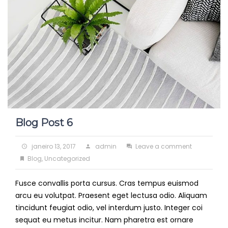
Blog Post 6
Posted
Author
on
janeiro 13, 2017
admin
Leave a comment
on
Categories
Blog
Blog
,
Uncategorized
Post
Fusce convallis porta cursus. Cras tempus euismod
6
arcu eu volutpat. Praesent eget lectusa odio. Aliquam
tincidunt feugiat odio, vel interdum justo. Integer coi
sequat eu metus incitur. Nam pharetra est ornare