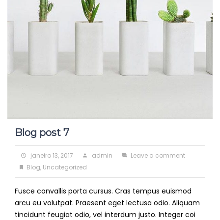
Blog post 7
Posted
Author
on
janeiro 13, 2017
admin
Leave a comment
on
Categories
Blog
Blog
,
Uncategorized
post
Fusce convallis porta cursus. Cras tempus euismod
7
arcu eu volutpat. Praesent eget lectusa odio. Aliquam
tincidunt feugiat odio, vel interdum justo. Integer coi