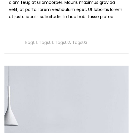
diam feugiat ullamcorper. Mauris maximus gravida
velit, at portai lorem vestibulum eget. Ut lobortis lorem
ut justo iaculis sollicitudin. In hac hab itasse platea
Read
More
Tags
Bog01
,
Tags01
,
Tags02
,
Tags03