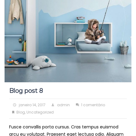
Blog post 8
Posted
Author
em
janeiro 14, 2017
admin
1 comentário
on
Categories
Blog
Blog
,
Uncategorized
post
Fusce convallis porta cursus. Cras tempus euismod
8
arcu eu volutpat. Praesent eget lectusa odio. Aliquam