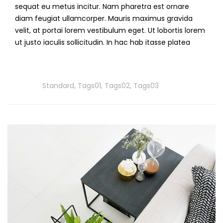
sequat eu metus incitur. Nam pharetra est ornare
diam feugiat ullamcorper. Mauris maximus gravida
velit, at portai lorem vestibulum eget. Ut lobortis lorem
ut justo iaculis sollicitudin. In hac hab itasse platea
Read
More
Tags
Standard
,
Tags01
,
Tags02
,
Tags03