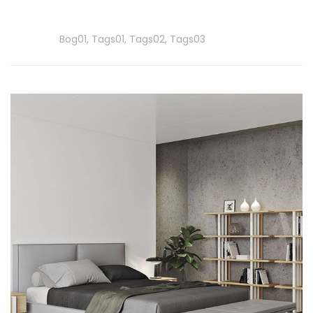
More
Tags
Bog01
,
Tags01
,
Tags02
,
Tags03