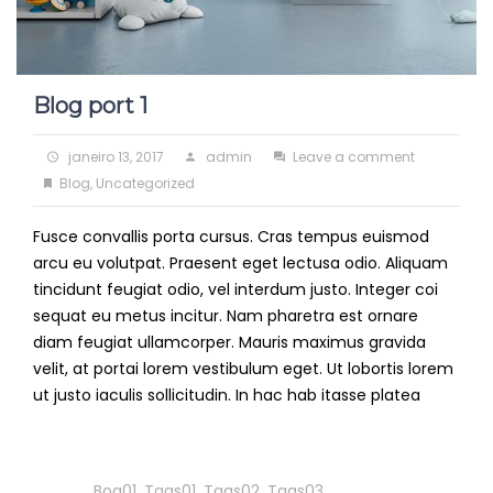
Blog port 1
Posted
Author
on
janeiro 13, 2017
admin
Leave a comment
on
Categories
Blog
Blog
,
Uncategorized
port
Fusce convallis porta cursus. Cras tempus euismod
1
arcu eu volutpat. Praesent eget lectusa odio. Aliquam
tincidunt feugiat odio, vel interdum justo. Integer coi
sequat eu metus incitur. Nam pharetra est ornare
diam feugiat ullamcorper. Mauris maximus gravida
velit, at portai lorem vestibulum eget. Ut lobortis lorem
ut justo iaculis sollicitudin. In hac hab itasse platea
Read
More
Tags
Bog01
,
Tags01
,
Tags02
,
Tags03