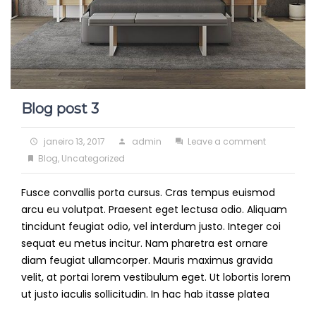
Blog post 3
Posted
Author
on
janeiro 13, 2017
admin
Leave a comment
on
Categories
Blog
Blog
,
Uncategorized
post
Fusce convallis porta cursus. Cras tempus euismod
3
arcu eu volutpat. Praesent eget lectusa odio. Aliquam
tincidunt feugiat odio, vel interdum justo. Integer coi
sequat eu metus incitur. Nam pharetra est ornare
diam feugiat ullamcorper. Mauris maximus gravida
velit, at portai lorem vestibulum eget. Ut lobortis lorem
ut justo iaculis sollicitudin. In hac hab itasse platea
Read