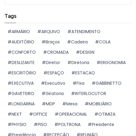
Tags
ARMÁRIO
ARQUIVO
ATENDIMENTO
AUDITÓRIO
Braços
Cadeira
COLA
CONFORTO
CROMADA
DESIGN
DESLIZANTE
Diretor
Diretoria
ERGONOMIA
ESCRITÓRIO
ESPAÇO
ESTACAO
EXECUTIVA
Executivo
Fixa
GABBINETTO
GAVETEIRO
Giratoria
INTERLOCUTOR
LONGARINA
MDP
Mesa
MOBILIÁRIO
NEXT
OFFICE
OPERACIONAL
OTIMIZA
PHYSIO
PISO
POLTRONA
Presidente
Presidência
RECEPÇÃO
REUNIÃO