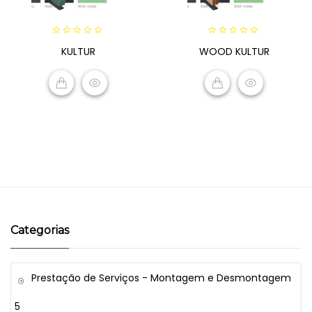
0
0
KULTUR
WOOD KULTUR
out
out
of
of
5
5
READ MORE
READ MORE
Categorias
Prestação de Serviços - Montagem e Desmontagem
5