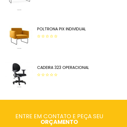
0
out
of
5
POLTRONA PIX INDIVIDUAL
0
out
of
5
CADEIRA 323 OPERACIONAL
0
out
of
5
ENTRE EM CONTATO E PEÇA SEU
ORÇAMENTO