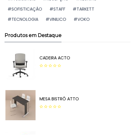
SOFISTICAÇÃO
STAFF
TARKETT
TECNOLOGIA
VINILICO
VOKO
Produtos em Destaque
CADEIRA ACTO
0
out
of
5
MESA BISTRÔ ATTO
0
out
of
5