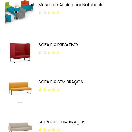
Mesas de Apoio para Notebook
0
out
of
5
SOFÁ PIX PRIVATIVO
0
out
of
5
SOFÁ PIX SEM BRAÇOS
0
out
of
5
SOFÁ PIX COM BRAÇOS