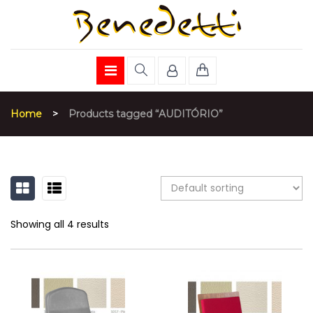
Home
>
Products tagged “AUDITÓRIO”
GRID
LIST
Showing all 4 results