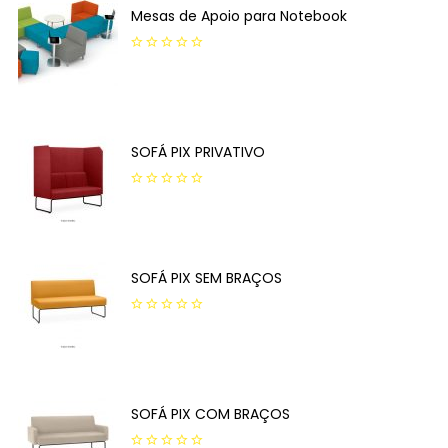
Mesas de Apoio para Notebook
0
out
of
5
SOFÁ PIX PRIVATIVO
0
out
of
5
SOFÁ PIX SEM BRAÇOS
0
out
of
5
SOFÁ PIX COM BRAÇOS