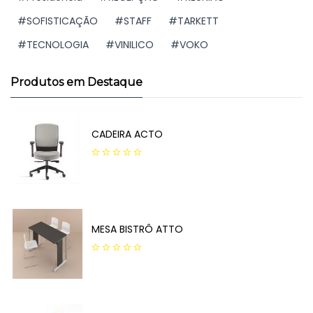
SOFISTICAÇÃO
STAFF
TARKETT
TECNOLOGIA
VINILICO
VOKO
Produtos em Destaque
CADEIRA ACTO
0
out
of
5
MESA BISTRÔ ATTO
0
out
of
5