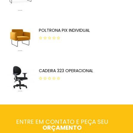
0
out
of
5
POLTRONA PIX INDIVIDUAL
0
out
of
5
CADEIRA 323 OPERACIONAL
0
out
of
5
ENTRE EM CONTATO E PEÇA SEU
ORÇAMENTO