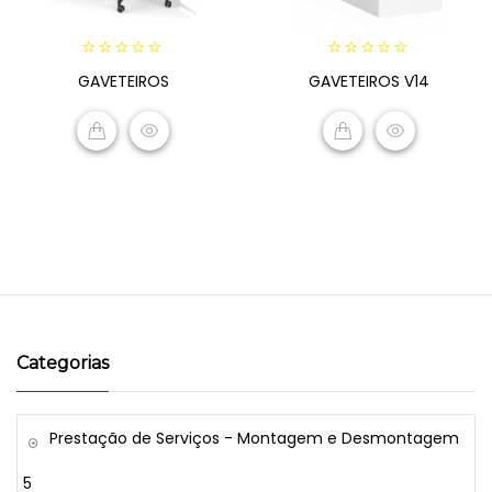
0
0
GAVETEIROS
GAVETEIROS V14
out
out
of
of
5
5
READ MORE
READ MORE
Categorias
Prestação de Serviços - Montagem e Desmontagem
5