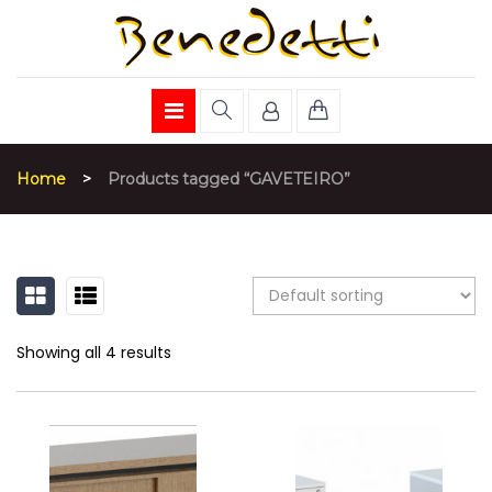
Home
>
Products tagged “GAVETEIRO”
GRID
LIST
Showing all 4 results