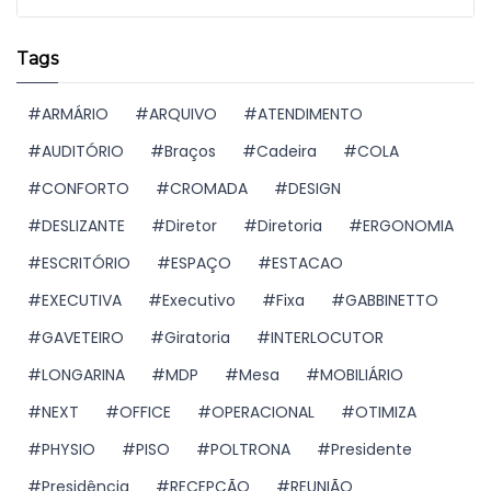
Tags
ARMÁRIO
ARQUIVO
ATENDIMENTO
AUDITÓRIO
Braços
Cadeira
COLA
CONFORTO
CROMADA
DESIGN
DESLIZANTE
Diretor
Diretoria
ERGONOMIA
ESCRITÓRIO
ESPAÇO
ESTACAO
EXECUTIVA
Executivo
Fixa
GABBINETTO
GAVETEIRO
Giratoria
INTERLOCUTOR
LONGARINA
MDP
Mesa
MOBILIÁRIO
NEXT
OFFICE
OPERACIONAL
OTIMIZA
PHYSIO
PISO
POLTRONA
Presidente
Presidência
RECEPÇÃO
REUNIÃO