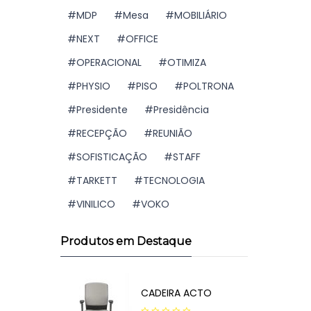
MDP
Mesa
MOBILIÁRIO
NEXT
OFFICE
OPERACIONAL
OTIMIZA
PHYSIO
PISO
POLTRONA
Presidente
Presidência
RECEPÇÃO
REUNIÃO
SOFISTICAÇÃO
STAFF
TARKETT
TECNOLOGIA
VINILICO
VOKO
Produtos em Destaque
CADEIRA ACTO