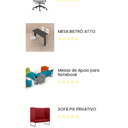
0
out
of
5
MESA BISTRÔ ATTO
0
out
of
5
Mesas de Apoio para
Notebook
0
out
of
5
SOFÁ PIX PRIVATIVO
0
out