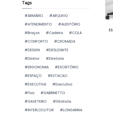
Tags
ARMÁRIO
ARQUIVO
ATENDIMENTO
AUDITÓRIO
E
Braços
Cadeira
COLA
CONFORTO
CROMADA
DESIGN
DESLIZANTE
Diretor
Diretoria
ERGONOMIA
ESCRITÓRIO
ESPAÇO
ESTACAO
EXECUTIVA
Executivo
Fixa
GABBINETTO
GAVETEIRO
Giratoria
INTERLOCUTOR
LONGARINA