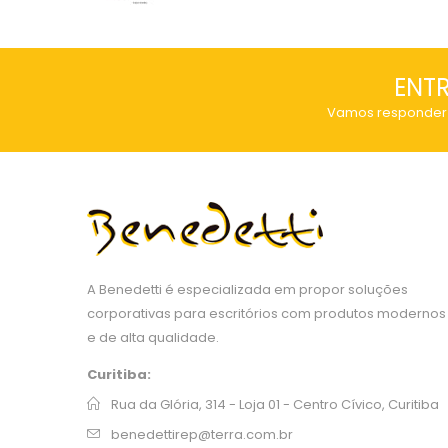
of
5
ENT
Vamos responder 
A Benedetti é especializada em propor soluções
corporativas para escritórios com produtos modernos
e de alta qualidade.
Curitiba:
Rua da Glória, 314 - Loja 01 - Centro Cívico, Curitiba
benedettirep@terra.com.br