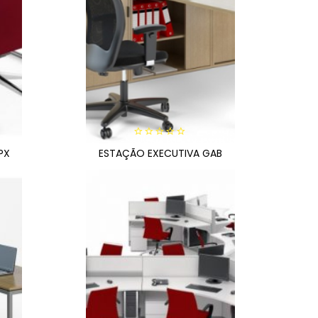
0
PX
ESTAÇÃO EXECUTIVA GAB
out
of
5