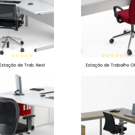
0
0
Estação de Trab. Next
Estação de Trabalho O
out
out
of
of
5
5