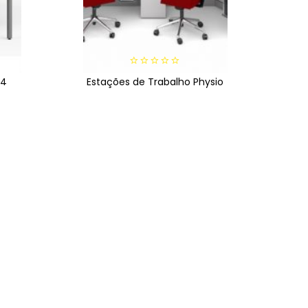
0
14
Estações de Trabalho Physio
out
of
5