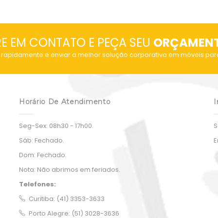
out
of
5
RE EM CONTATO E PEÇA SEU
ORÇAMEN
rapidamente e enviar a melhor solução corporativa em móveis par
Horário De Atendimento
I
Seg-Sex:
08h30 - 17h00.
S
Sáb:
Fechado.
E
Dom:
Fechado.
Nota:
Não abrimos em feriados.
Telefones:
Curitiba: (41) 3353-3633
Porto Alegre: (51) 3028-3636