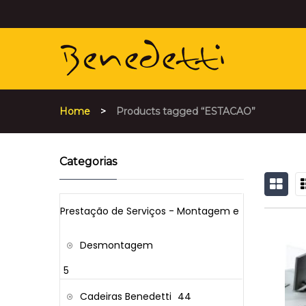
Home
>
Products tagged “ESTACAO”
Categorias
GRID
L
Prestação de Serviços - Montagem e
Desmontagem
5
Cadeiras Benedetti
44