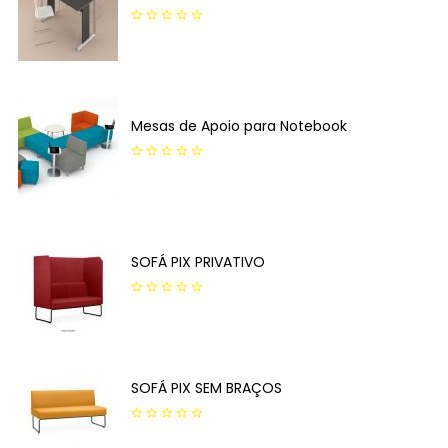
0
out
of
5
Mesas de Apoio para Notebook
0
out
of
5
SOFÁ PIX PRIVATIVO
0
out
of
5
SOFÁ PIX SEM BRAÇOS
0