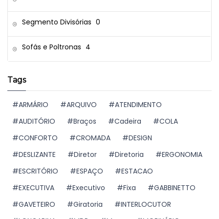
Segmento Divisórias
0
Sofás e Poltronas
4
Tags
ARMÁRIO
ARQUIVO
ATENDIMENTO
AUDITÓRIO
Braços
Cadeira
COLA
CONFORTO
CROMADA
DESIGN
DESLIZANTE
Diretor
Diretoria
ERGONOMIA
ESCRITÓRIO
ESPAÇO
ESTACAO
EXECUTIVA
Executivo
Fixa
GABBINETTO
GAVETEIRO
Giratoria
INTERLOCUTOR