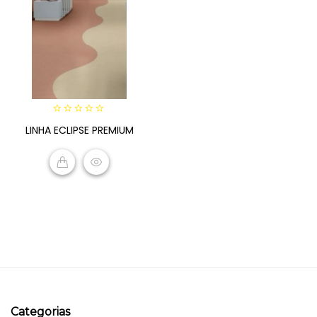
0
LINHA ECLIPSE PREMIUM
out
of
5
READ MORE
Categorias