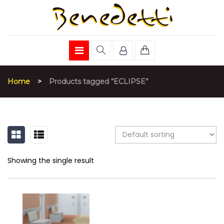
Home
>
Products tagged “ECLIPSE”
GRID
LIST
Showing the single result