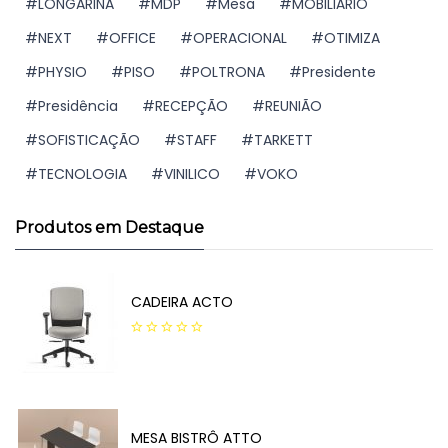
LONGARINA
MDP
Mesa
MOBILIÁRIO
NEXT
OFFICE
OPERACIONAL
OTIMIZA
PHYSIO
PISO
POLTRONA
Presidente
Presidência
RECEPÇÃO
REUNIÃO
SOFISTICAÇÃO
STAFF
TARKETT
TECNOLOGIA
VINILICO
VOKO
Produtos em Destaque
CADEIRA ACTO
0
out
of
5
MESA BISTRÔ ATTO