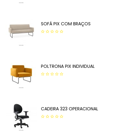
out
of
5
SOFÁ PIX COM BRAÇOS
0
out
of
5
POLTRONA PIX INDIVIDUAL
0
out
of
5
CADEIRA 323 OPERACIONAL
0
out
of
5