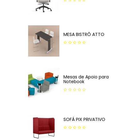
0
out
of
5
MESA BISTRÔ ATTO
0
out
of
5
Mesas de Apoio para
Notebook
0
out
of
5
SOFÁ PIX PRIVATIVO
0
out