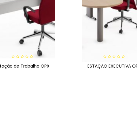
0
0
stação de Trabalho OPX
ESTAÇÃO EXECUTIVA O
out
out
of
of
5
5