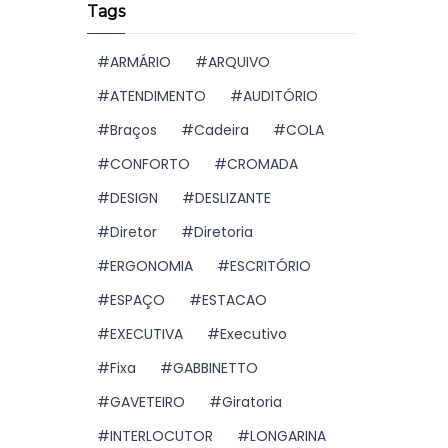
Tags
ARMÁRIO
ARQUIVO
ATENDIMENTO
AUDITÓRIO
Braços
Cadeira
COLA
CONFORTO
CROMADA
DESIGN
DESLIZANTE
Diretor
Diretoria
ERGONOMIA
ESCRITÓRIO
ESPAÇO
ESTACAO
EXECUTIVA
Executivo
Fixa
GABBINETTO
GAVETEIRO
Giratoria
INTERLOCUTOR
LONGARINA