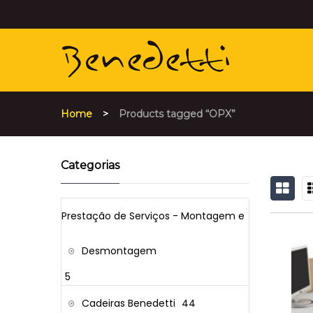
Home
>
Products tagged “OPX”
Categorias
GRID
L
Prestação de Serviços - Montagem e
Desmontagem
5
Cadeiras Benedetti
44