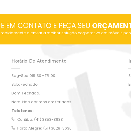
out
of
5
RE EM CONTATO E PEÇA SEU
ORÇAMEN
rapidamente e enviar a melhor solução corporativa em móveis par
Horário De Atendimento
I
Seg-Sex:
08h30 - 17h00.
S
Sáb:
Fechado.
E
Dom:
Fechado.
Nota:
Não abrimos em feriados.
Telefones:
Curitiba: (41) 3353-3633
Porto Alegre: (51) 3028-3636