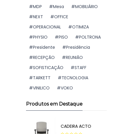
MDP
Mesa
MOBILIÁRIO
NEXT
OFFICE
OPERACIONAL
OTIMIZA
PHYSIO
PISO
POLTRONA
Presidente
Presidência
RECEPÇÃO
REUNIÃO
SOFISTICAÇÃO
STAFF
TARKETT
TECNOLOGIA
VINILICO
VOKO
Produtos em Destaque
CADEIRA ACTO