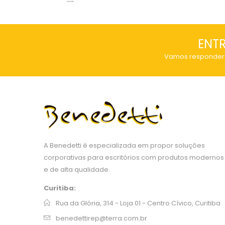
of
5
ENT
Vamos responder 
A Benedetti é especializada em propor soluções
corporativas para escritórios com produtos modernos
e de alta qualidade.
Curitiba:
Rua da Glória, 314 - Loja 01 - Centro Cívico, Curitiba
benedettirep@terra.com.br