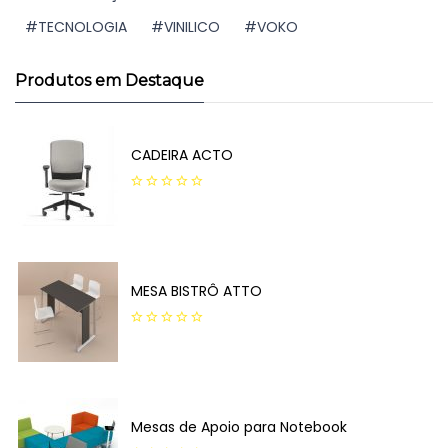
TECNOLOGIA
VINILICO
VOKO
Produtos em Destaque
CADEIRA ACTO
0
out
of
5
MESA BISTRÔ ATTO
0
out
of
5
Mesas de Apoio para Notebook