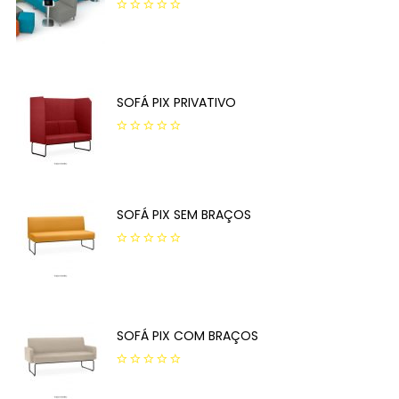
0
out
of
5
SOFÁ PIX PRIVATIVO
0
out
of
5
SOFÁ PIX SEM BRAÇOS
0
out
of
5
SOFÁ PIX COM BRAÇOS
0
out