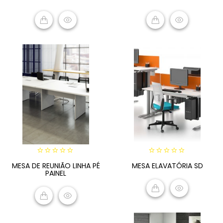
5
5
READ MORE
READ MORE
0
0
MESA DE REUNIÃO LINHA PÉ
MESA ELAVATÓRIA SD
out
out
PAINEL
of
of
5
5
READ MORE
READ MORE