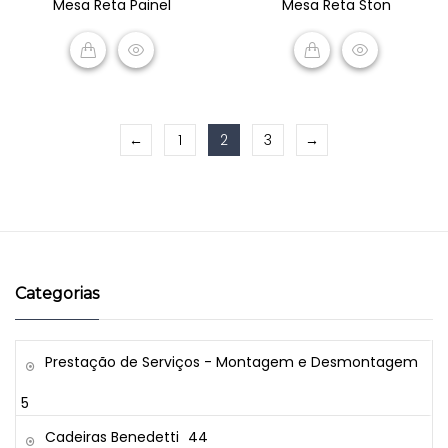
Mesa Reta Painel
Mesa Reta Ston
out
out
of
of
5
5
READ MORE
READ MORE
←
1
2
3
→
Categorias
Prestação de Serviços - Montagem e Desmontagem
5
Cadeiras Benedetti
44