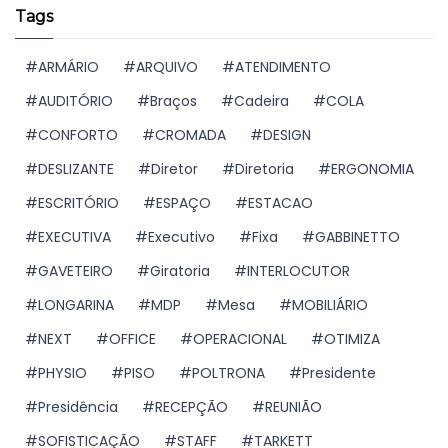
Tags
ARMÁRIO
ARQUIVO
ATENDIMENTO
AUDITÓRIO
Braços
Cadeira
COLA
CONFORTO
CROMADA
DESIGN
DESLIZANTE
Diretor
Diretoria
ERGONOMIA
ESCRITÓRIO
ESPAÇO
ESTACAO
EXECUTIVA
Executivo
Fixa
GABBINETTO
GAVETEIRO
Giratoria
INTERLOCUTOR
LONGARINA
MDP
Mesa
MOBILIÁRIO
NEXT
OFFICE
OPERACIONAL
OTIMIZA
PHYSIO
PISO
POLTRONA
Presidente
Presidência
RECEPÇÃO
REUNIÃO
SOFISTICAÇÃO
STAFF
TARKETT