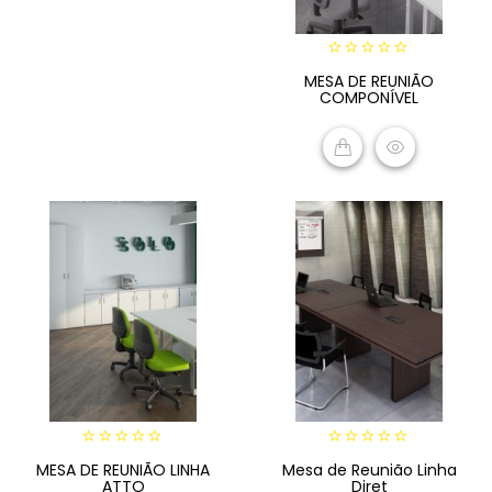
0
MESA DE REUNIÃO
out
COMPONÍVEL
of
5
READ MORE
0
0
MESA DE REUNIÃO LINHA
Mesa de Reunião Linha
out
out
ATTO
Diret
of
of