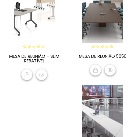
0
0
MESA DE REUNIÃO – SLIM
MESA DE REUNIÃO 5050
out
out
REBATÍVEL
of
of
5
5
READ MORE
READ MORE