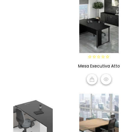
0
Mesa Executiva Atto
out
of
5
VIEW PRODUCTS