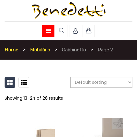
Home
>
Mobiliário
>
Gabbinetto
>
Page 2
GRID
LIST
Showing 13–24 of 26 results